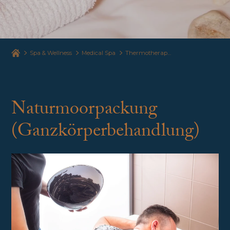
Spa & Wellness
Medical Spa
Thermotherapie
Naturmoorpackung
(Ganzkörperbehandlung)