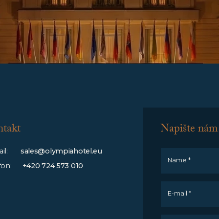
takt
Napište nám
il:
sales@olympiahotel.eu
Name *
fon:
+420 724 573 010
E-mail *