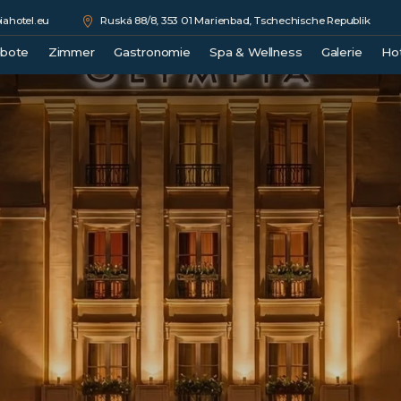
ahotel.eu
Ruská 88/8, 353 01 Marienbad, Tschechische Republik
ebote
Zimmer
Gastronomie
Spa & Wellness
Galerie
Ho
e
Double Comfort
Medical Spa
Junior Suite
Wellness
Luxury Suite
Beauty
Royal Suite
Preisliste