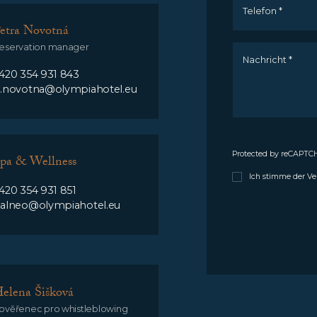
Telefon *
etra Novotná
eservation manager
Nachricht *
420 354 931 843
.novotna@olympiahotel.eu
Protected by reCAPT
pa & Wellness
Ich stimme der V
420 354 931 851
alneo@olympiahotel.eu
elena Šišková
ověřenec pro whistleblowing