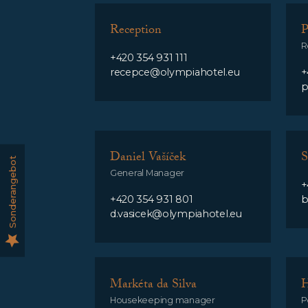
Reception
P
R
+420 354 931 111
recepce@olympiahotel.eu
+
p
Daniel Vašíček
S
Sonderangebot
General Manager
+
+420 354 931 801
b
d.vasicek@olympiahotel.eu
Markéta da Silva
H
Housekeeping manager
P