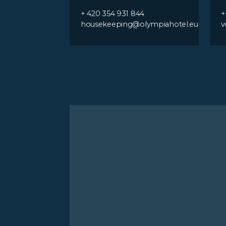
+ 420 354 931 844
+
housekeeping@olympiahotel.eu
v