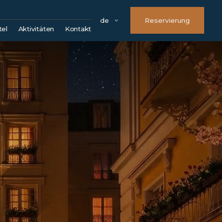
de
Reservierung
tel
Aktivitäten
Kontakt
Parken
Treueprogramm OLYMP
FAQ
Firmendetails