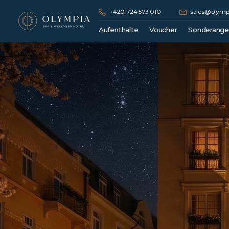
+420 724 573 010
sales@olympi
Aufenthalte
Voucher
Sonderang
Kuraufenthalte
Geschenkgutschein
Wellness Pakete
Hotelunterkunft
Romantische Pakete