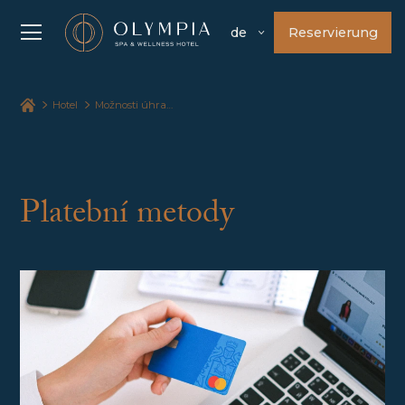
Reservierung
de
Hotel
Možnosti úhrady
Platební metody