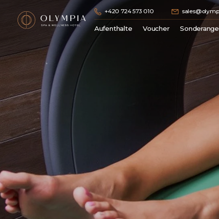
+420 724 573 010
sales@olympi
Aufenthalte
Voucher
Sonderang
Kuraufenthalte
Geschenkgutschein
Wellness Pakete
Hotelunterkunft
Romantische Pakete