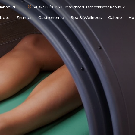
ahotel.eu
Ruská 88/8, 353 01 Marienbad, Tschechische Republik
ebote
Zimmer
Gastronomie
Spa & Wellness
Galerie
Ho
e
Double Comfort
Medical Spa
Junior Suite
Wellness
Luxury Suite
Beauty
Royal Suite
Preisliste