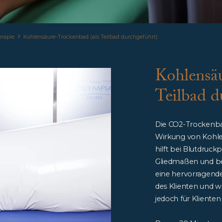
erapie
Kohlensäure-Trockenbad (als Teilbad durchgeführt)
Kohlensäu
Teilbad d
Die CO2-Trockenba
Wirkung von Kohlen
hilft bei Blutdruc
Gliedmaßen und be
eine hervorragende
des Klienten und wi
jedoch für Klienten