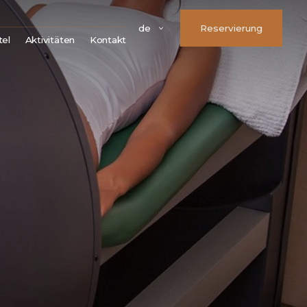
de
Reservierung
tel
Aktivitäten
Kontakt
Parken
Treueprogramm OLYMP
FAQ
Firmendetails