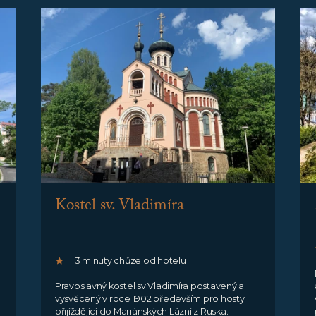
Kostel sv. Vladimíra
3 minuty chůze od hotelu
Pravoslavný kostel sv.Vladimíra postavený a
vysvěcený v roce 1902 především pro hosty
přijíždějící do Mariánských Lázní z Ruska.