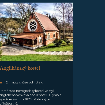
Anglikánský kostel
2 minuty chůze od hotelu
Románsko-novogotický kostel ve stylu
anglického venkova poblíž hotelu Olympia,
vysvěcený v roce 1879, přístupný jen
příležitostně.