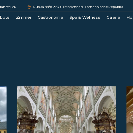
ahotel.eu
Ruská 88/8, 353 01 Marienbad, Tschechische Republik
ebote
Zimmer
Gastronomie
Spa & Wellness
Galerie
Ho
e
Double Comfort
Medical Spa
Junior Suite
Wellness
Luxury Suite
Beauty
Royal Suite
Preisliste