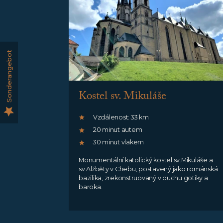
Sonderangebot
Kostel sv. Mikuláše
Vzdálenost: 33 km
20 minut autem
30 minut vlakem
Monumentální katolický kostel sv.Mikuláše a
sv.Alžběty v Chebu, postavený jako románská
bazilika, zrekonstruovaný v duchu gotiky a
baroka.