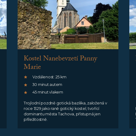
Kostel Nanebevzetí Panny
Marie
Vzdálenost: 25 km
30 minut autem
45 minut vlakem
Trojlodní pozdně gotická bazilika, založená v
roce 1329 jako raně gotický kostel, tvořící
dominantu města Tachova, přístupná jen
příležitostně.