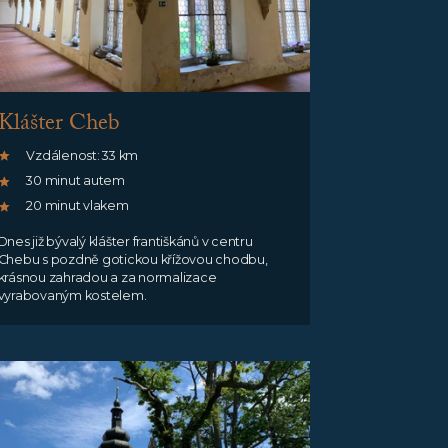
Klášter Cheb
Vzdálenost: 33 km
30 minut autem
20 minut vlakem
Dnes již bývalý klášter františkánů v centru
Chebu s pozdně gotickou křížovou chodbu,
krásnou zahradou a za normalizace
vyrabovaným kostelem.