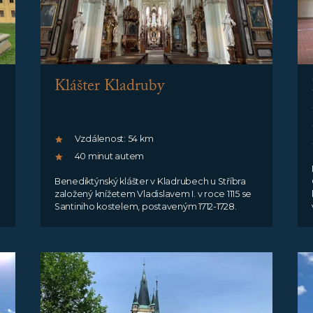
Klášter Kladruby
Vzdálenost: 54 km
40 minut autem
Benediktýnský klášter v Kladrubech u Stříbra
založený knížetem Vladislavem I. v roce 1115 se
Santiniho kostelem, postaveným 1712-1728.