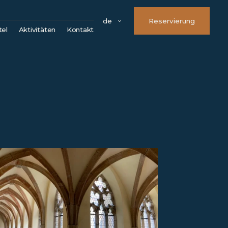
de
Reservierung
tel
Aktivitäten
Kontakt
Parken
Treueprogramm OLYMP
FAQ
Firmendetails