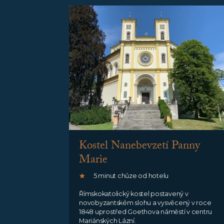
Kostel Nanebevzetí Panny
Marie
5 minut chůze od hotelu
Římskokatolický kostel postavený v
novobyzantském slohu a vysvěcený v roce
1848 uprostřed Goethova náměstí v centru
Mariánských Lázní.