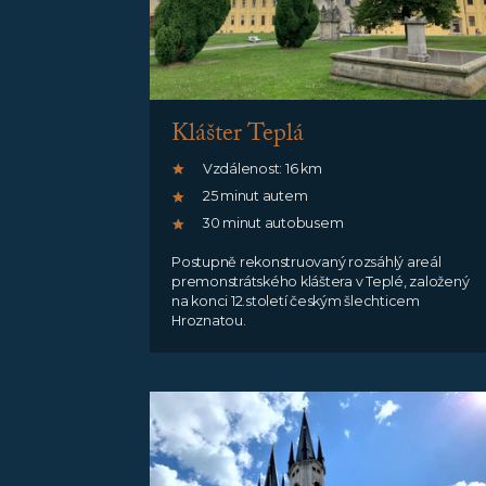
Klášter Teplá
Vzdálenost: 16 km
25 minut autem
30 minut autobusem
Postupně rekonstruovaný rozsáhlý areál
premonstrátského kláštera v Teplé, založený
na konci 12.století českým šlechticem
Hroznatou.