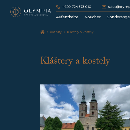
+420 724 573 010
sales@olympi
Aufenthalte
Voucher
Sonderang
Kuraufenthalte
Geschenkgutschein
Aktivity
Kláštery a kostely
Wellness Pakete
Hotelunterkunft
Romantische Pakete
Kláštery a kostely