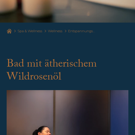
Spa & Wellness
Wellness
Entspannungsbäder
Bad mit ätherischem
Wildrosenöl