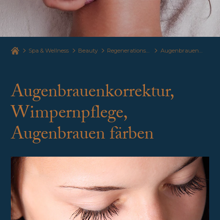
Spa & Wellness
Beauty
Regenerationsbehandlung des Gesichts
Augenbrauenkorrektur, Wimpernpflege, Augenbrauen färben
Augenbrauenkorrektur,
Wimpernpflege,
Augenbrauen färben