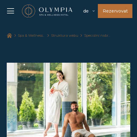
Rezervovat
de
Spa & Wellness Hotel Olympia
Struktura webu
Speciální nabídky