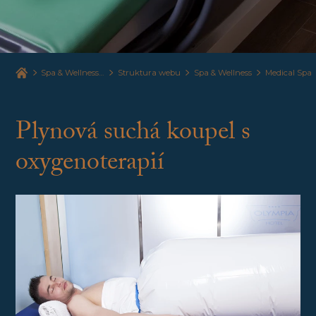
Spa & Wellness Hotel Olympia
Struktura webu
Spa & Wellness
Medical Spa
Plynová suchá koupel s
oxygenoterapií