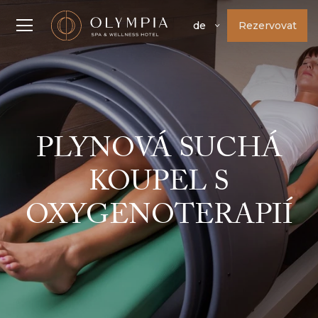
Rezervovat
de
PLYNOVÁ SUCHÁ
KOUPEL S
OXYGENOTERAPIÍ