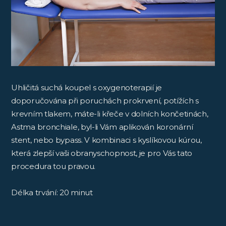
Uhličitá suchá koupel s oxygenoterapií je
doporučována při poruchách prokrvení, potížích s
krevním tlakem, máte-li křeče v dolních končetinách,
Astma bronchiale, byl-li Vám aplikován koronární
stent, nebo bypass. V kombinaci s kyslíkovou kúrou,
která zlepší vaši obranyschopnost, je pro Vás tato
procedura tou pravou.
Délka trvání: 20 minut